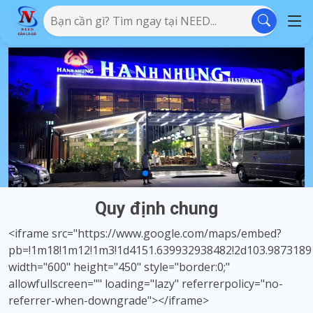
Quy định chung
<iframe src="https://www.google.com/maps/embed?
pb=!1m18!1m12!1m3!1d4151.639932938482!2d103.98731891
width="600" height="450" style="border:0;"
allowfullscreen="" loading="lazy" referrerpolicy="no-
referrer-when-downgrade"></iframe>